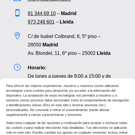

91 344 69 10
–
Madrid
973 248 601
–
Lleida

C/ de Isabel Colbrand, 6, 5º piso –
28050
Madrid
Av. Blondel, 11, 6º piso – 25002
Lleida
}
Horario:
De lunes a jueves de 8:00 a 15:00 y de
16:00 a 19:00
Para ofrecer las mejores experiencias, nosotros y nuestros socios utilizamos
tecnologías como cookies para almacenar y/o acceder a la información del
Viernes de 8:00 a 15:00
dispositivo. La aceptación de estas tecnologías nos permitirá a nosotros y a
nuestros socios procesar datos personales como el comportamiento de navegación
o identificaciones únicas (IDs) en este sitio y mostrar anuncios (no-)
personalizados. No consentir o retirar el consentimiento, puede afectar
negativamente a ciertas características y funciones.
Selecciona cualquier de las opciones a continuación para aceptar o rechazar todas
las cookies o para realizar elecciones más detalladas. Tus elecciones se aplicarán
solo en este sitio. Puedes cambiar tus ajustes en cualquier momento, incluso retirar