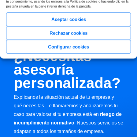
tu consentimiento, usando los enlaces a la Política de cookies o haciendo clic en la
pestaña situada en la parte inferior derecha de la pantalla.
Aceptar cookies
Rechazar cookies
Configurar cookies
¿Necesitas
asesoría
personalizada?
Explícanos la situación actual de tu empresa y
qué necesitas. Te llamaremos y analizaremos tu
caso para valorar si tu empresa está en
riesgo de
incumplimiento normativo
. Nuestros servicios se
adaptan a todos los tamaños de empresa.