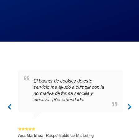
E
L
E
P
¡
l
a
s
r
M
El banner de cookies de este
servicio me ayudó a cumplir con la
b
i
t
o
u
normativa de forma sencilla y
a
m
a
f
y
efectiva. ¡Recomendado!
n
p
m
e
s
n
l
o
s
a
e
e
s
i
t
r
m
s
o
i
Ana Martínez
Responsable de Marketing
Luis