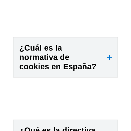
s
o
.
r
m
a
t
i
¿Cuál es la
v
normativa de
a
cookies en España?
s
d
e
c
o
o
k
i
¿Qué es la directiva