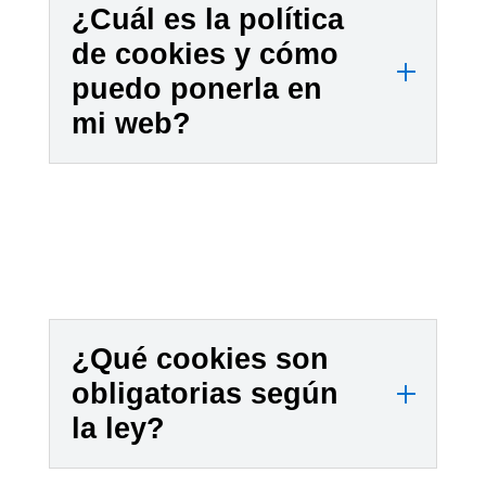
c
s
t
¿Cuál es la política
o
i
r
de cookies y cómo
m
n
o
puedo ponerla en
e
c
s
mi web?
n
o
i
d
m
t
a
p
i
d
l
o
o
i
w
!
c
e
a
b
c
a
¿Qué cookies son
i
l
obligatorias según
o
a
la ley?
n
s
e
n