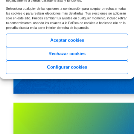
O
negativamente a ciertas características y funciones.
Selecciona cualquier de las opciones a continuación para aceptar o rechazar todas
C
las cookies o para realizar elecciones más detalladas. Tus elecciones se aplicarán
S
solo en este sitio. Puedes cambiar tus ajustes en cualquier momento, incluso retirar
tu consentimiento, usando los enlaces a la Política de cookies o haciendo clic en la
pestaña situada en la parte inferior derecha de la pantalla.
Aceptar cookies
Rechazar cookies
Configurar cookies