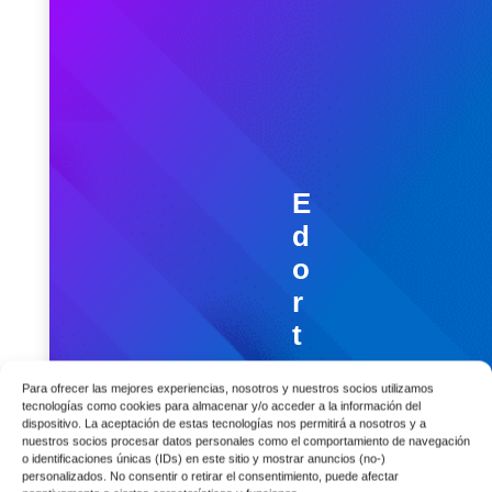
E
d
o
r
t
e
Para ofrecer las mejores experiencias, nosotros y nuestros socios utilizamos
a
tecnologías como cookies para almacenar y/o acceder a la información del
dispositivo. La aceptación de estas tecnologías nos permitirá a nosotros y a
m
nuestros socios procesar datos personales como el comportamiento de navegación
D
o identificaciones únicas (IDs) en este sitio y mostrar anuncios (no-)
personalizados. No consentir o retirar el consentimiento, puede afectar