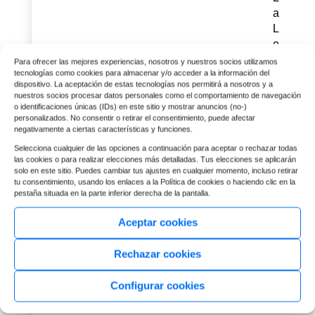
a
L
e
y
Para ofrecer las mejores experiencias, nosotros y nuestros socios utilizamos
tecnologías como cookies para almacenar y/o acceder a la información del
1
dispositivo. La aceptación de estas tecnologías nos permitirá a nosotros y a
0
nuestros socios procesar datos personales como el comportamiento de navegación
/
o identificaciones únicas (IDs) en este sitio y mostrar anuncios (no-)
personalizados. No consentir o retirar el consentimiento, puede afectar
2
negativamente a ciertas características y funciones.
0
Selecciona cualquier de las opciones a continuación para aceptar o rechazar todas
1
las cookies o para realizar elecciones más detalladas. Tus elecciones se aplicarán
0
solo en este sitio. Puedes cambiar tus ajustes en cualquier momento, incluso retirar
s
tu consentimiento, usando los enlaces a la Política de cookies o haciendo clic en la
pestaña situada en la parte inferior derecha de la pantalla.
o
b
Aceptar cookies
r
e
Rechazar cookies
P
r
Configurar cookies
e
v