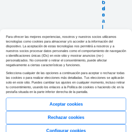
t
o
o
o
d
s
s
e
a
l
b
Para ofrecer las mejores experiencias, nosotros y nuestros socios utilizamos
a
tecnologías como cookies para almacenar y/o acceder a la información del
r
dispositivo. La aceptación de estas tecnologías nos permitirá a nosotros y a
a
nuestros socios procesar datos personales como el comportamiento de navegación
o identificaciones únicas (IDs) en este sitio y mostrar anuncios (no-)
n
personalizados. No consentir o retirar el consentimiento, puede afectar
e
negativamente a ciertas características y funciones.
s
Selecciona cualquier de las opciones a continuación para aceptar o rechazar todas
las cookies o para realizar elecciones más detalladas. Tus elecciones se aplicarán
solo en este sitio. Puedes cambiar tus ajustes en cualquier momento, incluso retirar
tu consentimiento, usando los enlaces a la Política de cookies o haciendo clic en la
pestaña situada en la parte inferior derecha de la pantalla.
Aceptar cookies
Rechazar cookies
Configurar cookies