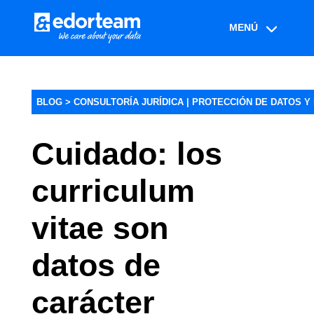
BLOG >
CONSULTORÍA JURÍDICA
|
PROTECCIÓN DE DATOS Y
Cuidado: los
curriculum
vitae son
datos de
carácter