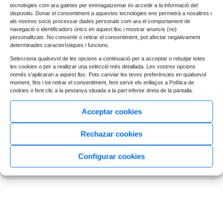
tecnologies com ara galetes per emmagatzemar i/o accedir a la informació del
dispositiu. Donar el consentiment a aquestes tecnologies ens permetrà a nosaltres i
als nostres socis processar dades personals com ara el comportament de
navegació o identificadors únics en aquest lloc i mostrar anuncis (no)
personalitzats. No consentir o retirar el consentiment, pot afectar negativament
determinades característiques i funcions.
Selecciona qualsevol de les opcions a continuació per a acceptar o rebutjar totes
les cookies o per a realitzar una selecció més detallada. Les vostres opcions
només s'aplicaran a aquest lloc. Pots canviar les teves preferències en qualsevol
moment, fins i tot retirar el consentiment, fent servir els enllaços a Política de
cookies o fent clic a la pestanya situada a la part inferior dreta de la pantalla.
Acceptar cookies
Rechazar cookies
Configurar cookies