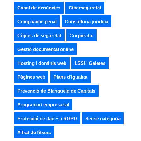
Canal de denúncies
Ciberseguretat
Compliance penal
Consultoria jurídica
Còpies de seguretat
Corporatiu
Gestió documental online
Hosting i dominis web
LSSI i Galetes
Pàgines web
Plans d'igualtat
Prevenció de Blanqueig de Capitals
Programari empresarial
Protecció de dades i RGPD
Sense categoria
Xifrat de fitxers