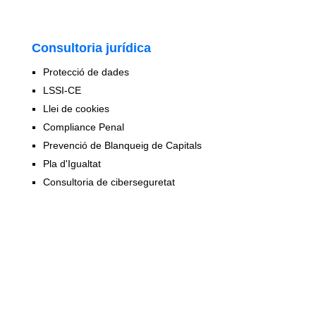
Consultoria jurídica
Protecció de dades
LSSI-CE
Llei de cookies
Compliance Penal
Prevenció de Blanqueig de Capitals
Pla d'Igualtat
Consultoria de ciberseguretat
Solucions de digitalització
Soluciones per al teletreball
Escriptori virtual