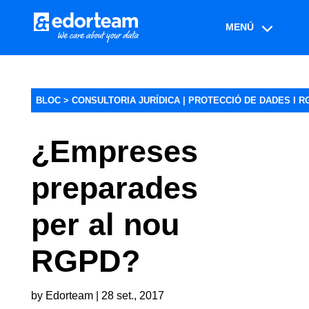
BLOC >
CONSULTORIA JURÍDICA
|
PROTECCIÓ DE DADES I R
¿Empreses
preparades
per al nou
RGPD?
by
Edorteam
|
28 set., 2017