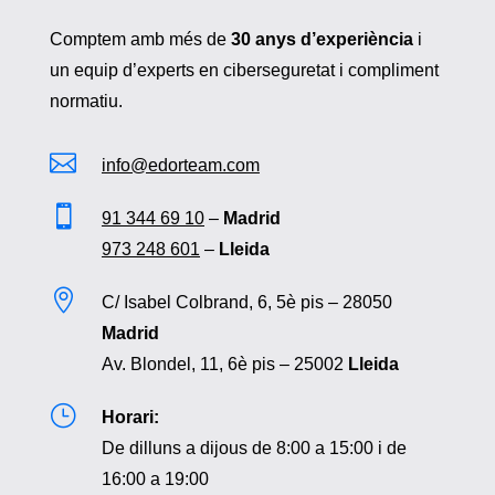
Comptem amb més de
30 anys d’experiència
i
un equip d’experts en ciberseguretat i compliment
normatiu.

info@edorteam.com

91 344 69 10
–
Madrid
973 248 601
–
Lleida

C/ Isabel Colbrand, 6, 5è pis – 28050
Madrid
Av. Blondel, 11, 6è pis – 25002
Lleida
}
Horari:
De dilluns a dijous de 8:00 a 15:00 i de
16:00 a 19:00