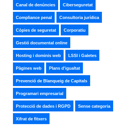
Canal de denúncies
Ciberseguretat
Compliance penal
Consultoria jurídica
Còpies de seguretat
Corporatiu
Gestió documental online
Hosting i dominis web
LSSI i Galetes
Pàgines web
Plans d'igualtat
Prevenció de Blanqueig de Capitals
Programari empresarial
Protecció de dades i RGPD
Sense categoria
Xifrat de fitxers