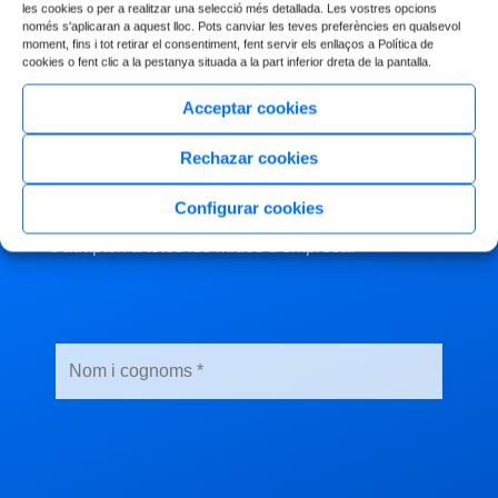
personalitzada
les cookies o per a realitzar una selecció més detallada. Les vostres opcions
només s'aplicaran a aquest lloc. Pots canviar les teves preferències en qualsevol
moment, fins i tot retirar el consentiment, fent servir els enllaços a Política de
?
cookies o fent clic a la pestanya situada a la part inferior dreta de la pantalla.
Acceptar cookies
Explica'ns la situació actual de la teva empresa i
què necessites. Et trucarem i analitzarem el teu
Rechazar cookies
cas per valorar si la teva empresa està en
risc
Configurar cookies
d'incompliment normatiu
. Els nostres serveis
s'adapten a totes les mides d'empresa.