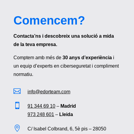
Comencem?
Contacta’ns i descobreix una solució a mida
de la teva empresa.
Comptem amb més de
30 anys d’experiència
i
un equip d’experts en ciberseguretat i compliment
normatiu.

info@edorteam.com

91 344 69 10
–
Madrid
973 248 601
–
Lleida

C/ Isabel Colbrand, 6, 5è pis – 28050