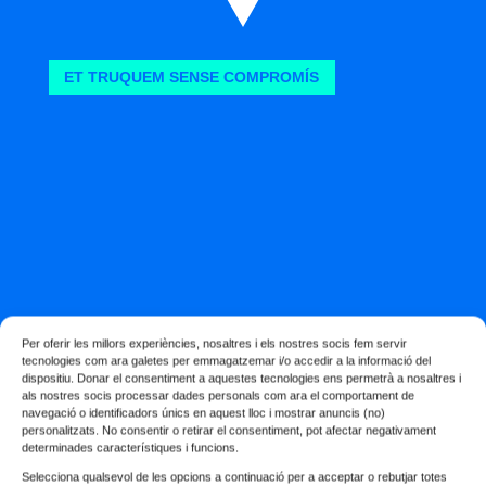
ET TRUQUEM SENSE COMPROMÍS
Per oferir les millors experiències, nosaltres i els nostres socis fem servir
tecnologies com ara galetes per emmagatzemar i/o accedir a la informació del
dispositiu. Donar el consentiment a aquestes tecnologies ens permetrà a nosaltres i
Necessites
als nostres socis processar dades personals com ara el comportament de
navegació o identificadors únics en aquest lloc i mostrar anuncis (no)
personalitzats. No consentir o retirar el consentiment, pot afectar negativament
assessoria
determinades característiques i funcions.
Selecciona qualsevol de les opcions a continuació per a acceptar o rebutjar totes