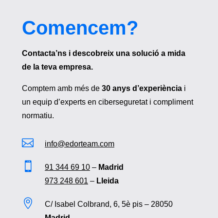
Comencem?
Contacta’ns i descobreix una solució a mida
de la teva empresa.
Comptem amb més de
30 anys d’experiència
i
un equip d’experts en ciberseguretat i compliment
normatiu.

info@edorteam.com

91 344 69 10
–
Madrid
973 248 601
–
Lleida

C/ Isabel Colbrand, 6, 5è pis – 28050
Madrid