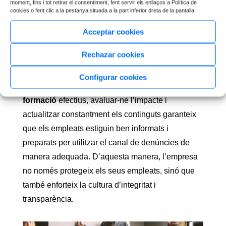
moment, fins i tot retirar el consentiment, fent servir els enllaços a Política de
periòdiques per mantenir els empleats
cookies o fent clic a la pestanya situada a la part inferior dreta de la pantalla.
actualitzats i recordar-los la importància del
Acceptar cookies
canal de denúncies.
Rechazar cookies
Capacitar els
empleats
en l’ús del
canal de
denúncies
és essencial per assegurar un entorn
Configurar cookies
de treball ètic i segur. Implementar
programes de
formació
efectius, avaluar-ne l’impacte i
actualitzar constantment els continguts garanteix
que els empleats estiguin ben informats i
preparats per utilitzar el canal de denúncies de
manera adequada. D’aquesta manera, l’empresa
no només protegeix els seus empleats, sinó que
també enforteix la cultura d’integritat i
transparència.