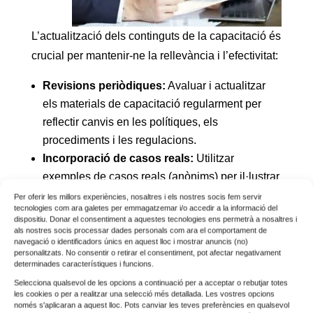
L’actualització dels continguts de la capacitació és
crucial per mantenir-ne la rellevància i l’efectivitat:
Revisions periòdiques:
Avaluar i actualitzar
els materials de capacitació regularment per
reflectir canvis en les polítiques, els
procediments i les regulacions.
Incorporació de casos reals:
Utilitzar
exemples de casos reals (anònims) per il·lustrar
la importància del canal de denúncies i com es
Per oferir les millors experiències, nosaltres i els nostres socis fem servir
tecnologies com ara galetes per emmagatzemar i/o accedir a la informació del
manegen les denúncies a la pràctica.
dispositiu. Donar el consentiment a aquestes tecnologies ens permetrà a nosaltres i
Adopció de noves tecnologies:
Integrar noves
als nostres socis processar dades personals com ara el comportament de
navegació o identificadors únics en aquest lloc i mostrar anuncis (no)
eines i tecnologies que puguin facilitar la
personalitzats. No consentir o retirar el consentiment, pot afectar negativament
determinades característiques i funcions.
capacitació, com ara aplicacions mòbils i
Selecciona qualsevol de les opcions a continuació per a acceptar o rebutjar totes
plataformes interactives.
les cookies o per a realitzar una selecció més detallada. Les vostres opcions
Capacitació contínua:
Oferir sessions de reforç
només s'aplicaran a aquest lloc. Pots canviar les teves preferències en qualsevol