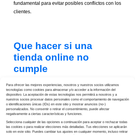
fundamental para evitar posibles conflictos con los
clientes.
Que hacer si una
tienda online no
cumple
Si tienes problemas con una tienda online que no
Para ofrecer las mejores experiencias, nosotros y nuestros socios utilizamos
cumple con sus obligaciones, el primer paso es
tecnologías como cookies para almacenar y/o acceder a la información del
dispositivo. La aceptación de estas tecnologías nos permitirá a nosotros y a
siempre
contactar con el servicio de atención al
nuestros socios procesar datos personales como el comportamiento de navegación
o identificaciones únicas (IDs) en este sitio y mostrar anuncios (no-)
cliente
de la tienda. Expresa tus preocupaciones
personalizados. No consentir o retirar el consentimiento, puede afectar
negativamente a ciertas características y funciones.
claramente y solicita una resolución. Muchas
Selecciona cualquier de las opciones a continuación para aceptar o rechazar todas
veces, los problemas pueden ser resueltos de
las cookies o para realizar elecciones más detalladas. Tus elecciones se aplicarán
esta manera.
solo en este sitio. Puedes cambiar tus ajustes en cualquier momento, incluso retirar