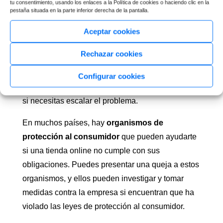
tu consentimiento, usando los enlaces a la Política de cookies o haciendo clic en la
pestaña situada en la parte inferior derecha de la pantalla.
Si la tienda online no responde o no resuelve tu
Aceptar cookies
problema, puedes
presentar una queja formal
.
Asegúrate de documentar todas las interacciones
Rechazar cookies
que has tenido con la empresa y guarda copias de
todos los correos electrónicos u otras formas de
Configurar cookies
comunicación. Esta documentación puede ser útil
si necesitas escalar el problema.
En muchos países, hay
organismos de
protección al consumidor
que pueden ayudarte
si una tienda online no cumple con sus
obligaciones. Puedes presentar una queja a estos
organismos, y ellos pueden investigar y tomar
medidas contra la empresa si encuentran que ha
violado las leyes de protección al consumidor.