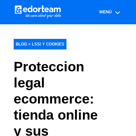
BLOG >
LSSI Y COOKIES
Proteccion
legal
ecommerce:
tienda online
y sus