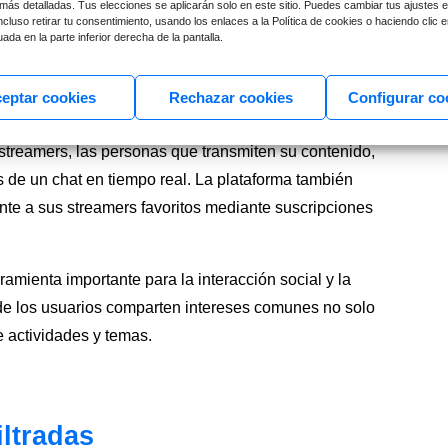
más detalladas. Tus elecciones se aplicarán solo en este sitio. Puedes cambiar tus ajustes e
cluso retirar tu consentimiento, usando los enlaces a la Política de cookies o haciendo clic e
 una derivación de la plataforma de streaming
ada en la parte inferior derecha de la pantalla.
ó en una de las plataformas más populares para la
eptar cookies
Rechazar cookies
Configurar co
res jugar en vivo, participar en competiciones de
streamers, las personas que transmiten su contenido,
s de un chat en tiempo real. La plataforma también
te a sus streamers favoritos mediante suscripciones
amienta importante para la interacción social y la
de los usuarios comparten intereses comunes no solo
 actividades y temas.
iltradas