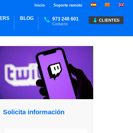
Inicio
Soporte remoto
ERS
BLOG
973 248 601
CLIENTES
Solicita información
Solicita información