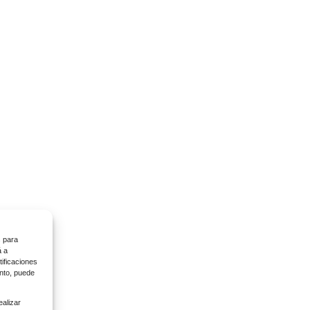
s para
á a
ificaciones
ento, puede
ealizar