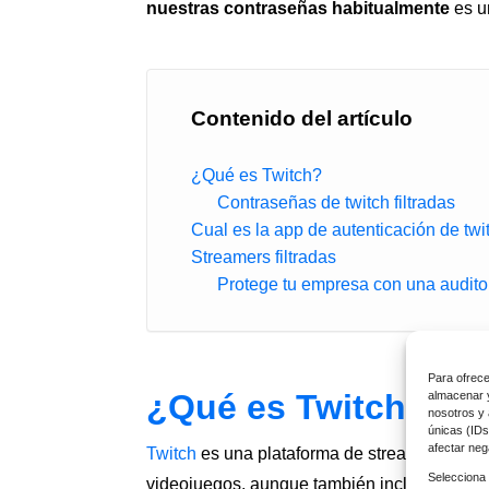
nuestras contraseñas habitualmente
es u
Contenido del artículo
¿Qué es Twitch?
Contraseñas de twitch filtradas
Cual es la app de autenticación de twi
Streamers filtradas
Protege tu empresa con una audito
Para ofrece
¿Qué es Twitch?
almacenar y
nosotros y 
únicas (IDs
afectar neg
Twitch
es una plataforma de streaming en viv
Selecciona 
videojuegos, aunque también incluye conten