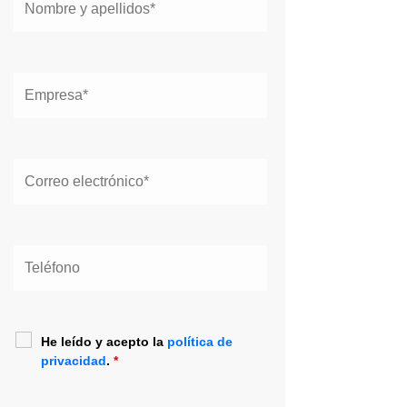
He leído y acepto la
política de
privacidad
.
*
He leído y acepto la
política de
privacidad
.
*