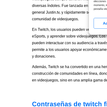
elecciones 
momento, in
diversas índoles. Fue lanzada en 2011 como
pestaña situ
general Justin.tv, y rápidamente se convirti
comunidad de videojuegos.
Ac
En Twitch, los usuarios pueden ver a jugado
eSports, y aprender sobre videojuegos. Los 
pueden interactuar con su audiencia a travé
permite a los usuarios apoyar económicamen
y donaciones.
Además, Twitch se ha convertido en una herr
construcción de comunidades en línea, don
en videojuegos, sino en una amplia gama de
Contraseñas de twitch f