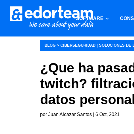
SOFTWARE
CONS
BLOG >
CIBERSEGURIDAD
|
SOLUCIONES DE D
¿Que ha pasa
twitch? filtrac
datos persona
por
Juan Alcazar Santos
|
6 Oct, 2021