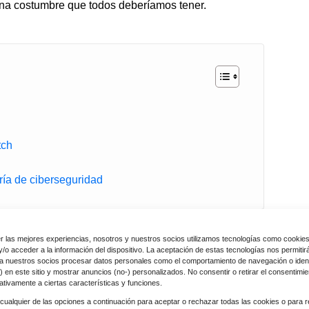
na costumbre que todos deberíamos tener.
tch
ría de ciberseguridad
r las mejores experiencias, nosotros y nuestros socios utilizamos tecnologías como cookie
/o acceder a la información del dispositivo. La aceptación de estas tecnologías nos permitir
a nuestros socios procesar datos personales como el comportamiento de navegación o ident
) en este sitio y mostrar anuncios (no-) personalizados. No consentir o retirar el consentimi
ativamente a ciertas características y funciones.
o, principalmente utilizada para la transmisión de
cualquier de las opciones a continuación para aceptar o rechazar todas las cookies o para r
idos de música, conversaciones y eventos en vivo de