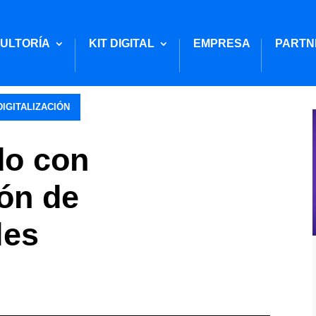
ULTORÍA
KIT DIGITAL
EMPRESA
PARTN
IGITALIZACIÓN
do con
ión de
les