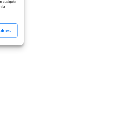
n cualquier
n la
okies