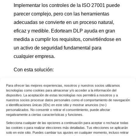
Implementar los controles de la ISO 27001 puede
parecer complejo, pero con las herramientas
adecuadas se convierte en un proceso natural,
eficaz y medible. Edorteam DLP ayuda en gran
medida a cumplir los requisitos, convirtiéndose en
un activo de seguridad fundamental para
cualquier empresa.
Con esta solución:
Sabes quién accede a cada archivo.
Para ofrecer las mejores experiencias, nosotros y nuestros socios utilizamos
Proteges tu información confidencial con cifrado
tecnologías como cookies para almacenar y/o acceder a la información del
dispositivo. La aceptación de estas tecnologías nos permitirá a nosotros y a
y control de dispositivos.
nuestros socios procesar datos personales como el comportamiento de navegación
o identificaciones únicas (IDs) en este sitio y mostrar anuncios (no-)
Tienes evidencias claras para presentar en
personalizados. No consentir o retirar el consentimiento, puede afectar
cualquier auditoría.
negativamente a ciertas características y funciones.
Cumples tanto con ISO 27001 como con el
Selecciona cualquier de las opciones a continuación para aceptar o rechazar todas
las cookies o para realizar elecciones más detalladas. Tus elecciones se aplicarán
ENS.
solo en este sitio. Puedes cambiar tus ajustes en cualquier momento, incluso retirar