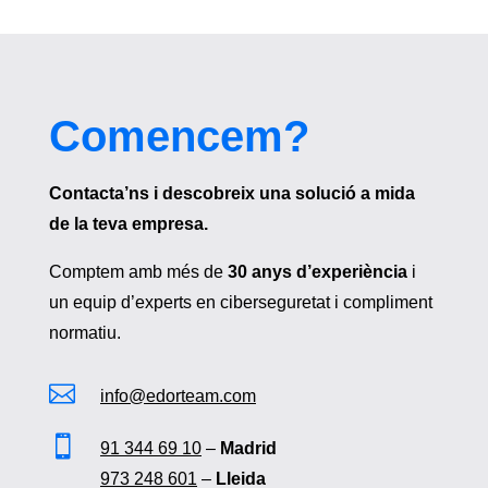
Comencem?
Contacta’ns i descobreix una solució a mida
de la teva empresa.
Comptem amb més de
30 anys d’experiència
i
un equip d’experts en ciberseguretat i compliment
normatiu.

info@edorteam.com

91 344 69 10
–
Madrid
973 248 601
–
Lleida