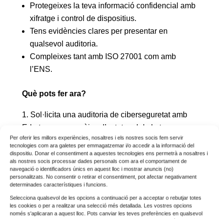
Protegeixes la teva informació confidencial amb
xifratge i control de dispositius.
Tens evidències clares per presentar en
qualsevol auditoria.
Compleixes tant amb ISO 27001 com amb
l’ENS.
Què pots fer ara?
Sol·licita una auditoria de ciberseguretat amb
Edorteam per conèixer l’estat real de la teva
Per oferir les millors experiències, nosaltres i els nostres socis fem servir
infraestructura.
tecnologies com ara galetes per emmagatzemar i/o accedir a la informació del
Implanta una eina de monitoratge com
dispositiu. Donar el consentiment a aquestes tecnologies ens permetrà a nosaltres i
als nostres socis processar dades personals com ara el comportament de
Edorteam DLP que cobreixi els aspectes tècnics
navegació o identificadors únics en aquest lloc i mostrar anuncis (no)
personalitzats. No consentir o retirar el consentiment, pot afectar negativament
exigits per la norma.
determinades característiques i funcions.
Assegura la teva certificació amb registres
Selecciona qualsevol de les opcions a continuació per a acceptar o rebutjar totes
sòlids, protecció activa i control total sobre la
les cookies o per a realitzar una selecció més detallada. Les vostres opcions
només s'aplicaran a aquest lloc. Pots canviar les teves preferències en qualsevol
informació.