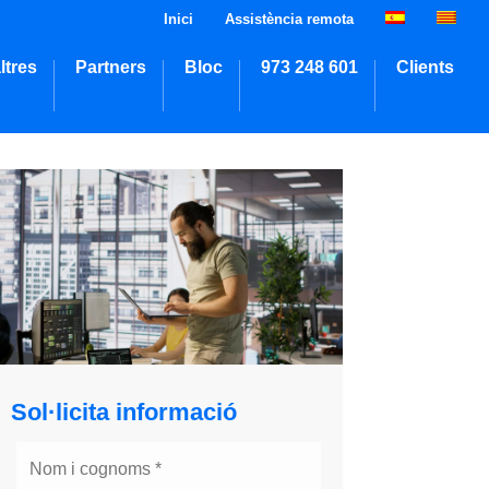
Inici
Assistència remota
ltres
Partners
Bloc
973 248 601
Clients
Sol·licita informació
Sol·licita informació