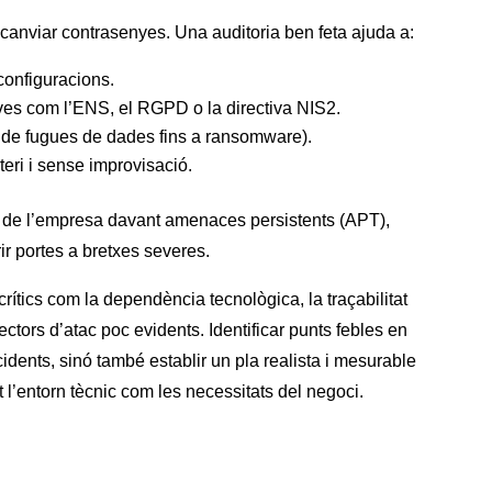
 canviar contrasenyes. Una auditoria ben feta ajuda a:
configuracions.
es com l’ENS, el RGPD o la directiva NIS2.
s de fugues de dades fins a ransomware).
teri i sense improvisació.
ó de l’empresa davant amenaces persistents (APT),
ir portes a bretxes severes.
ítics com la dependència tecnològica, la traçabilitat
ectors d’atac poc evidents. Identificar punts febles en
dents, sinó també establir un pla realista i mesurable
 l’entorn tècnic com les necessitats del negoci.