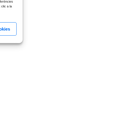
ferències
clic a la
okies