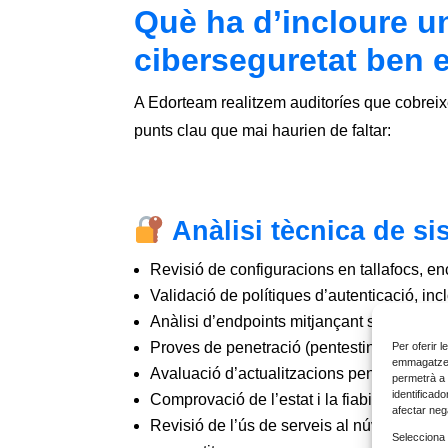
Què ha d’incloure u
ciberseguretat ben 
A Edorteam realitzem auditoríes que cobreixe
punts clau que mai haurien de faltar:
Anàlisi tècnica de s
Revisió de configuracions en tallafocs, 
Validació de polítiques d’autenticació, inc
Anàlisi d’endpoints mitjançant solucions 
Proves de penetració (pentesting) sobre se
Per oferir 
emmagatzema
Avaluació d’actualitzacions pendents i ge
permetrà a 
identificad
Comprovació de l’estat i la fiabilitat de l
afectar neg
Revisió de l’ús de serveis al núvol, cont
Selecciona 