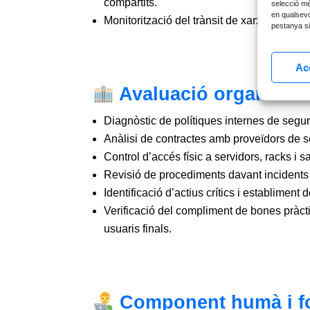
compartits.
selecció mé
en qualsevol
Monitorització del trànsit de xarxa per de
pestanya sit
Ac
Avaluació organitzat
Diagnòstic de polítiques internes de segure
Anàlisi de contractes amb proveïdors de se
Control d’accés físic a servidors, racks i s
Revisió de procediments davant incidents i
Identificació d’actius crítics i establiment 
Verificació del compliment de bones pràcti
usuaris finals.
Component humà i f