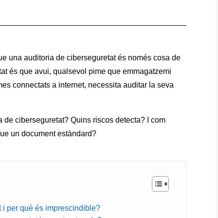
ue una auditoria de ciberseguretat és només cosa de
alitat és que avui, qualsevol pime que emmagatzemi
emes connectats a internet, necessita auditar la seva
a de ciberseguretat? Quins riscos detecta? I com
s que un document estàndard?
 i per què és imprescindible?