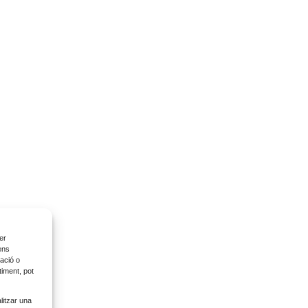
er
ens
ació o
timent, pot
litzar una