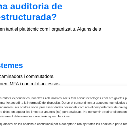
na auditoria de
estructurada?
n tant el pla tècnic com l’organitzatiu. Alguns dels
istemes
encaminadors i commutadors.
loent MFA i control d’accessos.
EDR per detectar activitat anòmala.
rveis interns i exposats a internet.
les millors experiències, nosaltres i els nostres socis fem servir tecnologies com ara galetes p
r i/o accedir a la informació del dispositiu. Donar el consentiment a aquestes tecnologies 
stió de pegats.
nosaltres i als nostres socis processar dades personals com ara el comportament de naveg
ors únics en aquest lloc i mostrar anuncis (no) personalitzats. No consentir o retirar el consen
es còpies de seguretat i plans de recuperació.
ativament determinades característiques i funcions.
rol de dades sincronitzades i accessos a comptes
qualsevol de les opcions a continuació per a acceptar o rebutjar totes les cookies o per a rea