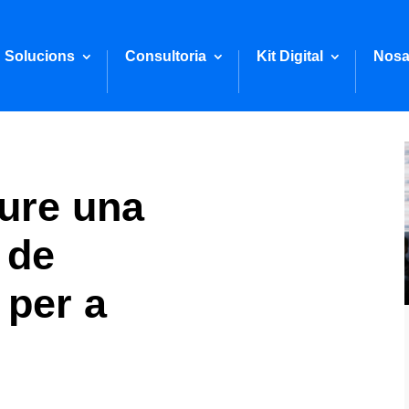
Solucions
Consultoria
Kit Digital
Nosa
oure una
 de
 per a