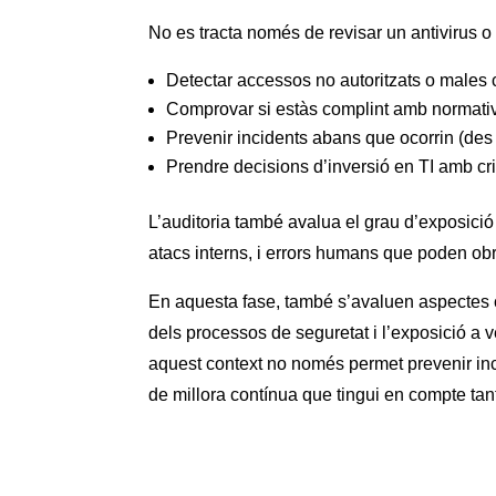
No es tracta només de revisar un antivirus o
Detectar accessos no autoritzats o males 
Comprovar si estàs complint amb normativ
Prevenir incidents abans que ocorrin (de
Prendre decisions d’inversió en TI amb cri
L’auditoria també avalua el grau d’exposici
atacs interns, i errors humans que poden obr
En aquesta fase, també s’avaluen aspectes cr
dels processos de seguretat i l’exposició a v
aquest context no només permet prevenir inci
de millora contínua que tingui en compte tant