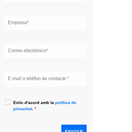
Estic d'acord amb la
política de
privacitat
.
*
Estic d'acord amb la
política de
privacitat
.
*