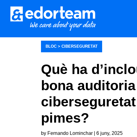
BLOC >
CIBERSEGURETAT
Què ha d’incl
bona auditoria
ciberseguretat
pimes?
by
Fernando Lominchar
|
6 juny, 2025