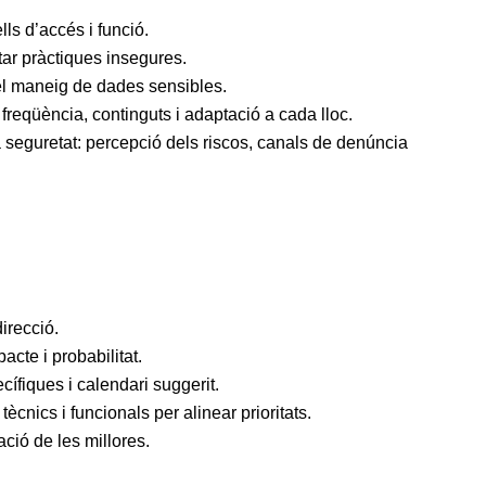
ls d’accés i funció.
tar pràctiques insegures.
el maneig de dades sensibles.
freqüència, continguts i adaptació a cada lloc.
la seguretat: percepció dels riscos, canals de denúncia
irecció.
cte i probabilitat.
ífiques i calendari suggerit.
ècnics i funcionals per alinear prioritats.
ció de les millores.