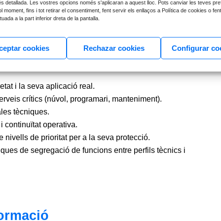
s detallada. Les vostres opcions només s'aplicaran a aquest lloc. Pots canviar les teves pre
 moment, fins i tot retirar el consentiment, fent servir els enllaços a Política de cookies o fent 
tectar patrons anòmals o connexions sospitoses.
uada a la part inferior dreta de la pantalla.
ceptar cookies
Rechazar cookies
Configurar co
iva
tat i la seva aplicació real.
rveis crítics (núvol, programari, manteniment).
ales tècniques.
 continuïtat operativa.
de nivells de prioritat per a la seva protecció.
ques de segregació de funcions entre perfils tècnics i
ormació