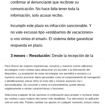
confirmar al denunciante que recibiste su
comunicación. No hace falta tener toda la
información, solo acusar recibo.
Incumplir este plazo es infracción sancionable. Y
no vale excusas tipo «estábamos de vacaciones»
o «no vimos el email». El sistema debe garantizar
respuesta en plazo.
3 meses – Resolución:
Desde la recepción de la
denuncia, tienes máximo 3 meses para investigar
Para ofrecer las mejores experiencias, nosotros y nuestros socios utilizamos
y comunicar resultado al informante: qué medidas
tecnologías como cookies para almacenar y/o acceder a la información del
dispositivo. La aceptación de estas tecnologías nos permitirá a nosotros y a
se adoptaron o por qué se archivó sin actuación.
nuestros socios procesar datos personales como el comportamiento de navegación
o identificaciones únicas (IDs) en este sitio y mostrar anuncios (no-)
personalizados. No consentir o retirar el consentimiento, puede afectar
Este plazo puede ampliarse justificadamente en
negativamente a ciertas características y funciones.
casos muy complejos, pero tienes que comunicar
Selecciona cualquier de las opciones a continuación para aceptar o rechazar todas
al denunciante por qué necesitas más tiempo.
las cookies o para realizar elecciones más detalladas. Tus elecciones se aplicarán
solo en este sitio. Puedes cambiar tus ajustes en cualquier momento, incluso retirar