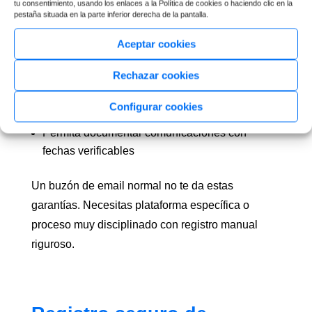
tu consentimiento, usando los enlaces a la Política de cookies o haciendo clic en la
Implicaciones prácticas:
Necesitas sistema que:
pestaña situada en la parte inferior derecha de la pantalla.
Registre automáticamente fecha de recepción
Aceptar cookies
Genere alertas si se acerca plazo de acuse (día
Rechazar cookies
5)
Genere alertas si se acerca plazo de resolución
Configurar cookies
(día 75)
Permita documentar comunicaciones con
fechas verificables
Un buzón de email normal no te da estas
garantías. Necesitas plataforma específica o
proceso muy disciplinado con registro manual
riguroso.