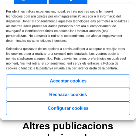
Prevenció de Blanqueig de Capitals
Per oferir les millors experiències, nosaltres i els nostres socis fem servir
tecnologies com ara galetes per emmagatzemar i/o accedir a la informació del
dispositiu. Donar el consentiment a aquestes tecnologies ens permetrà a nosaltres i
Programari empresarial
als nostres socis processar dades personals com ara el comportament de
navegació o identificadors únics en aquest lloc i mostrar anuncis (no)
personalitzats. No consentir o retirar el consentiment, pot afectar negativament
Protecció de dades i RGPD
Sense categoria
determinades característiques i funcions.
Selecciona qualsevol de les opcions a continuació per a acceptar o rebutjar totes
Xifrat de fitxers
les cookies o per a realitzar una selecció més detallada. Les vostres opcions
només s'aplicaran a aquest lloc. Pots canviar les teves preferències en qualsevol
moment, fins i tot retirar el consentiment, fent servir els enllaços a Política de
cookies o fent clic a la pestanya situada a la part inferior dreta de la pantalla.
Acceptar cookies
Rechazar cookies
Configurar cookies
Altres publicacions