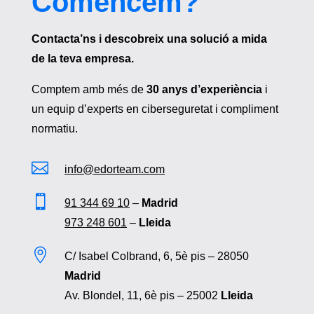
Comencem?
Contacta’ns i descobreix una solució a mida
de la teva empresa.
Comptem amb més de
30 anys d’experiència
i
un equip d’experts en ciberseguretat i compliment
normatiu.

info@edorteam.com

91 344 69 10
–
Madrid
973 248 601
–
Lleida

C/ Isabel Colbrand, 6, 5è pis – 28050
Madrid
Av. Blondel, 11, 6è pis – 25002
Lleida