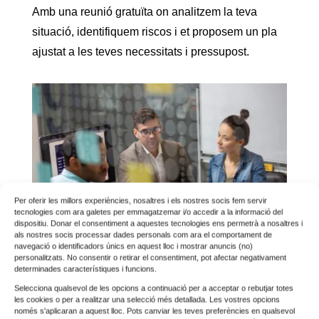
Amb una reunió gratuïta on analitzem la teva
situació, identifiquem riscos i et proposem un pla
ajustat a les teves necessitats i pressupost.
Per oferir les millors experiències, nosaltres i els nostres socis fem servir
tecnologies com ara galetes per emmagatzemar i/o accedir a la informació del
dispositiu. Donar el consentiment a aquestes tecnologies ens permetrà a nosaltres i
als nostres socis processar dades personals com ara el comportament de
navegació o identificadors únics en aquest lloc i mostrar anuncis (no)
personalitzats. No consentir o retirar el consentiment, pot afectar negativament
determinades característiques i funcions.
Sol·licita informació
Selecciona qualsevol de les opcions a continuació per a acceptar o rebutjar totes
les cookies o per a realitzar una selecció més detallada. Les vostres opcions
només s'aplicaran a aquest lloc. Pots canviar les teves preferències en qualsevol