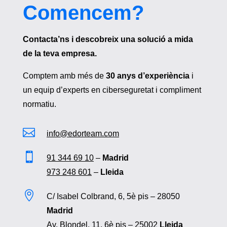
Comencem?
Contacta’ns i descobreix una solució a mida
de la teva empresa.
Comptem amb més de
30 anys d’experiència
i
un equip d’experts en ciberseguretat i compliment
normatiu.

info@edorteam.com

91 344 69 10
–
Madrid
973 248 601
–
Lleida

C/ Isabel Colbrand, 6, 5è pis – 28050
Madrid
Av. Blondel, 11, 6è pis – 25002
Lleida