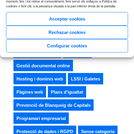
moment, fins i tot retirar el consentiment, fent servir els enllaços a Política de
cookies o fent clic a la pestanya situada a la part inferior dreta de la pantalla.
Categorías del blog
Acceptar cookies
Canal de denúncies
Ciberseguretat
Rechazar cookies
Compliance penal
Consultoria jurídica
Configurar cookies
Còpies de seguretat
Corporatiu
Gestió documental online
Hosting i dominis web
LSSI i Galetes
Pàgines web
Plans d'igualtat
Prevenció de Blanqueig de Capitals
Programari empresarial
Protecció de dades i RGPD
Sense categoria