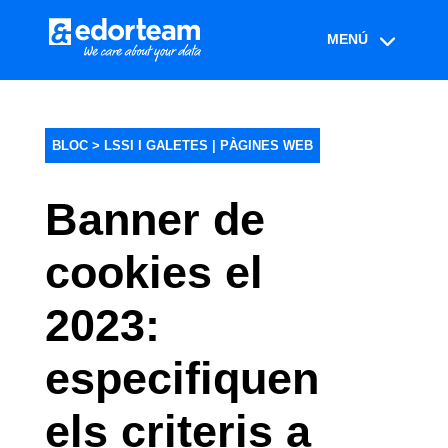
BLOC >
LSSI I GALETES
|
PÀGINES WEB
Banner de
cookies el
2023:
especifiquen
els criteris a