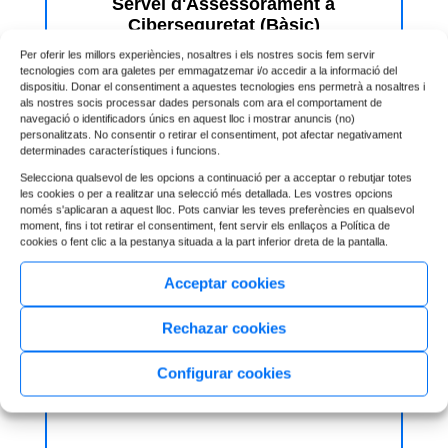
Servei d'Assessorament a
Ciberseguretat (Bàsic)
Per oferir les millors experiències, nosaltres i els nostres socis fem servir
Des de 6.000€
tecnologies com ara galetes per emmagatzemar i/o accedir a la informació del
dispositiu. Donar el consentiment a aquestes tecnologies ens permetrà a nosaltres i
als nostres socis processar dades personals com ara el comportament de
navegació o identificadors únics en aquest lloc i mostrar anuncis (no)
personalitzats. No consentir o retirar el consentiment, pot afectar negativament
determinades característiques i funcions.
Selecciona qualsevol de les opcions a continuació per a acceptar o rebutjar totes
les cookies o per a realitzar una selecció més detallada. Les vostres opcions
només s'aplicaran a aquest lloc. Pots canviar les teves preferències en qualsevol
moment, fins i tot retirar el consentiment, fent servir els enllaços a Política de
cookies o fent clic a la pestanya situada a la part inferior dreta de la pantalla.
Acceptar cookies
Rechazar cookies
Configurar cookies