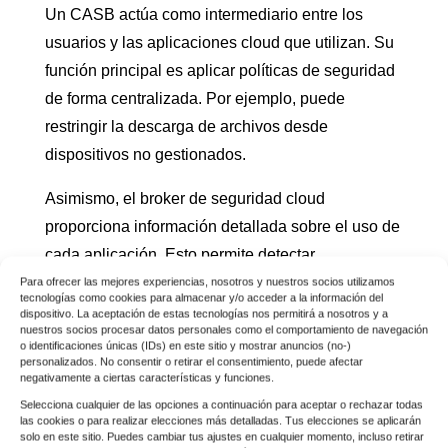
Un CASB actúa como intermediario entre los
usuarios y las aplicaciones cloud que utilizan. Su
función principal es aplicar políticas de seguridad
de forma centralizada. Por ejemplo, puede
restringir la descarga de archivos desde
dispositivos no gestionados.
Asimismo, el broker de seguridad cloud
proporciona información detallada sobre el uso de
cada aplicación. Esto permite detectar
comportamientos anómalos y shadow IT de forma
Para ofrecer las mejores experiencias, nosotros y nuestros socios utilizamos
tecnologías como cookies para almacenar y/o acceder a la información del
temprana. Sin embargo, el CASB por sí solo no
dispositivo. La aceptación de estas tecnologías nos permitirá a nosotros y a
nuestros socios procesar datos personales como el comportamiento de navegación
inspecciona el contenido de los archivos en
o identificaciones únicas (IDs) en este sitio y mostrar anuncios (no-)
personalizados. No consentir o retirar el consentimiento, puede afectar
profundidad.
negativamente a ciertas características y funciones.
Selecciona cualquier de las opciones a continuación para aceptar o rechazar todas
las cookies o para realizar elecciones más detalladas. Tus elecciones se aplicarán
solo en este sitio. Puedes cambiar tus ajustes en cualquier momento, incluso retirar