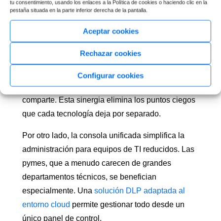
tu consentimiento, usando los enlaces a la Política de cookies o haciendo clic en la
Visibilidad y control
pestaña situada en la parte inferior derecha de la pantalla.
unificado
Aceptar cookies
Al combinar CASB con DLP cloud seguridad, la
Rechazar cookies
empresa obtiene visibilidad completa sobre sus
datos. El CASB controla quién accede y desde
Configurar cookies
dónde, mientras que el DLP analiza qué se
comparte. Esta sinergia elimina los puntos ciegos
que cada tecnología deja por separado.
Por otro lado, la consola unificada simplifica la
administración para equipos de TI reducidos. Las
pymes, que a menudo carecen de grandes
departamentos técnicos, se benefician
especialmente. Una
solución DLP adaptada al
entorno cloud
permite gestionar todo desde un
único panel de control.