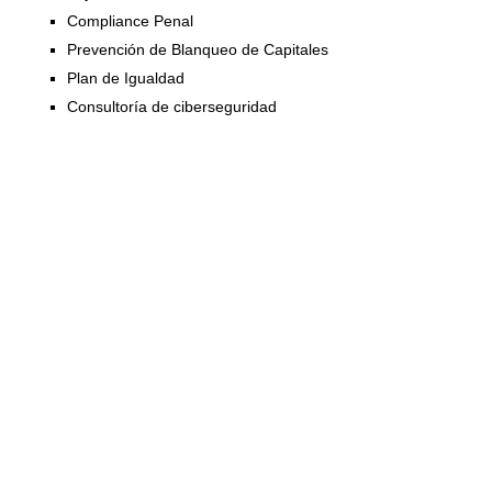
Compliance Penal
Prevención de Blanqueo de Capitales
Plan de Igualdad
Consultoría de ciberseguridad
Soluciones de digitalización
Soluciones para el teletrabajo
Escritorio virtual
Registro de jornada digital
Software de monitorización
Registro de actividad
Servicios IT para empresas