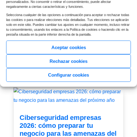
personalizados. No consentir o retirar el consentimiento, puede afectar
negativamente a ciertas características y funciones.
Prevención blanqueo capitales
Selecciona cualquier de las opciones a continuación para aceptar o rechazar todas
para pymes sin tecnicismos
las cookies o para realizar elecciones más detalladas. Tus elecciones se aplicarán
solo en este sitio. Puedes cambiar tus ajustes en cualquier momento, incluso retirar
2 Feb, 2026
|
Soluciones de digitalización
tu consentimiento, usando los enlaces a la Política de cookies o haciendo clic en la
pestaña situada en la parte inferior derecha de la pantalla.
Como saber si tu pyme tiene obligaciones de
Aceptar cookies
prevención de blanqueo, qué medidas
aplicar y cómo detectar operaciones
Rechazar cookies
sospechosas sin complicarte.
Configurar cookies
Ciberseguridad empresas
2026: cómo preparar tu
negocio para las amenazas del