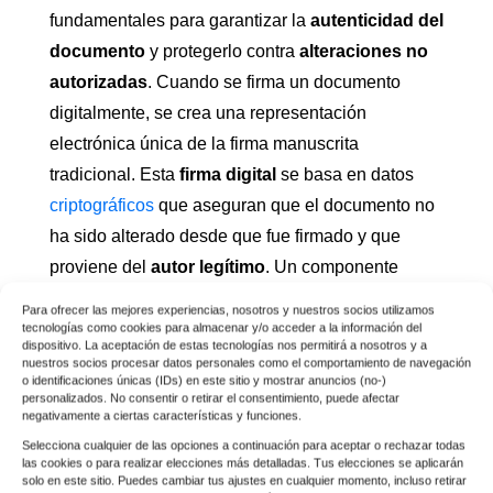
fundamentales para garantizar la
autenticidad del
documento
y protegerlo contra
alteraciones no
autorizadas
. Cuando se firma un documento
digitalmente, se crea una representación
electrónica única de la firma manuscrita
tradicional. Esta
firma digital
se basa en datos
criptográficos
que aseguran que el documento no
ha sido alterado desde que fue firmado y que
proviene del
autor legítimo
. Un componente
clave de la
seguridad de la firma digital
es el
Para ofrecer las mejores experiencias, nosotros y nuestros socios utilizamos
tamaño de clave
utilizado. El tamaño de la clave
tecnologías como cookies para almacenar y/o acceder a la información del
dispositivo. La aceptación de estas tecnologías nos permitirá a nosotros y a
RSA
es un factor determinante en su fortaleza. A
nuestros socios procesar datos personales como el comportamiento de navegación
o identificaciones únicas (IDs) en este sitio y mostrar anuncios (no-)
medida que se aumenta el tamaño de la clave, se
personalizados. No consentir o retirar el consentimiento, puede afectar
negativamente a ciertas características y funciones.
mejora la
seguridad
, pero también aumentan los
Selecciona cualquier de las opciones a continuación para aceptar o rechazar todas
requisitos de
potencia computacional
. Por lo
las cookies o para realizar elecciones más detalladas. Tus elecciones se aplicarán
tanto, es importante considerar la elección del
solo en este sitio. Puedes cambiar tus ajustes en cualquier momento, incluso retirar