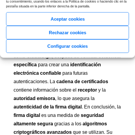
tu consentimiento, usando los enlaces a la Política de cookies o haciendo clic en la
tamaño de clave
y los
algoritmos hash
para
pestaña situada en la parte inferior derecha de la pantalla.
garantizar un nivel óptimo de
seguridad
. Es
Aceptar cookies
crucial destacar que la
seguridad de la firma
digital
también depende de la
entidad emisora
Rechazar cookies
del certificado digital
. Los certificados digitales
Configurar cookies
son emitidos por
autoridades de confianza
,
como
GlobalSign
, después de verificar
evidencia
específica
para crear una
identificación
electrónica confiable
para futuras
autenticaciones. La
cadena de certificados
contiene información sobre el
receptor
y la
autoridad emisora
, lo que asegura la
autenticidad de la firma digital
. En conclusión, la
firma digital
es una medida de
seguridad
altamente segura
gracias a los
algoritmos
criptográficos avanzados
que se utilizan. Su