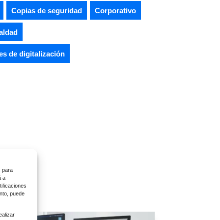
Copias de seguridad
Corporativo
aldad
s de digitalización
s para
das
á a
ificaciones
ento, puede
ealizar