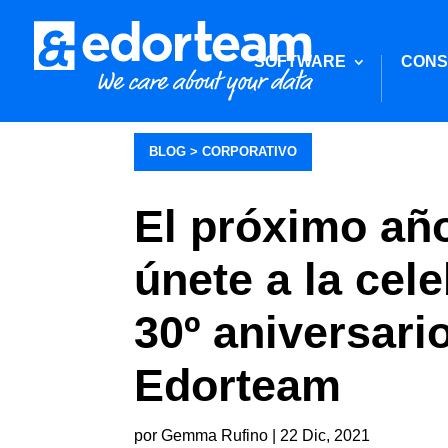
SOFTWARE
CONS
BLOG >
CORPORATIVO
El próximo añ
únete a la cel
30º aniversari
Edorteam
por
Gemma Rufino
|
22 Dic, 2021