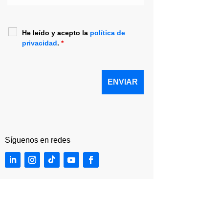
He leído y acepto la
política de
privacidad
.
*
He leído y acepto la
política de
privacidad
.
*
Síguenos en redes
Síguenos en redes