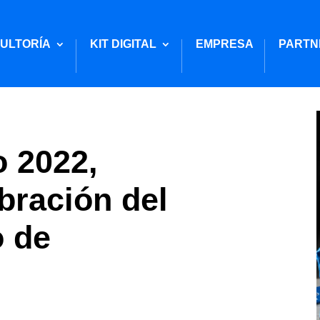
ULTORÍA
KIT DIGITAL
EMPRESA
PARTN
o 2022,
ebración del
o de