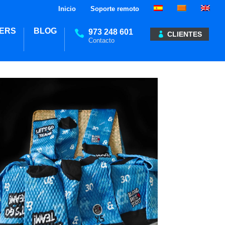
Inicio
Soporte remoto
ERS
BLOG
973 248 601
CLIENTES