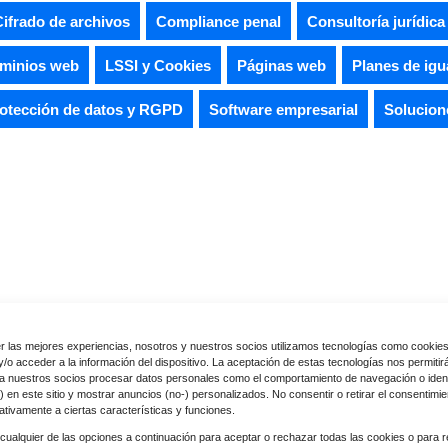
Cifrado de archivos
Compliance penal
Consultoría jurídica
ominios web
LSSI y Cookies
Páginas web
Planes de igu
otección de datos y RGPD
Software empresarial
Solucione
r las mejores experiencias, nosotros y nuestros socios utilizamos tecnologías como cookie
ras publicaciones relaciona
/o acceder a la información del dispositivo. La aceptación de estas tecnologías nos permitir
a nuestros socios procesar datos personales como el comportamiento de navegación o ident
) en este sitio y mostrar anuncios (no-) personalizados. No consentir o retirar el consentimi
ativamente a ciertas características y funciones.
cualquier de las opciones a continuación para aceptar o rechazar todas las cookies o para r