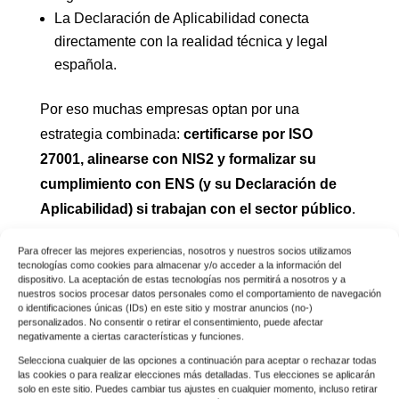
La Declaración de Aplicabilidad conecta
directamente con la realidad técnica y legal
española.
Por eso muchas empresas optan por una
estrategia combinada:
certificarse por ISO
27001, alinearse con NIS2 y formalizar su
cumplimiento con ENS (y su Declaración de
Aplicabilidad) si trabajan con el sector público
.
Para ofrecer las mejores experiencias, nosotros y nuestros socios utilizamos
tecnologías como cookies para almacenar y/o acceder a la información del
dispositivo. La aceptación de estas tecnologías nos permitirá a nosotros y a
nuestros socios procesar datos personales como el comportamiento de navegación
¿Cómo ayuda
o identificaciones únicas (IDs) en este sitio y mostrar anuncios (no-)
personalizados. No consentir o retirar el consentimiento, puede afectar
Edorteam en la
negativamente a ciertas características y funciones.
Selecciona cualquier de las opciones a continuación para aceptar o rechazar todas
elaboración de la
las cookies o para realizar elecciones más detalladas. Tus elecciones se aplicarán
solo en este sitio. Puedes cambiar tus ajustes en cualquier momento, incluso retirar