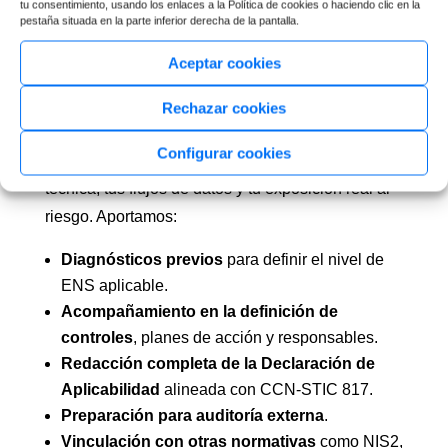
Declaración de
tu consentimiento, usando los enlaces a la Política de cookies o haciendo clic en la
pestaña situada en la parte inferior derecha de la pantalla.
Aplicabilidad para la
Aceptar cookies
Certificación ENS?
Rechazar cookies
En Edorteam no solo revisamos documentos:
Configurar cookies
trabajamos contigo para comprender tu estructura
técnica, tus flujos de datos y tu exposición real al
riesgo. Aportamos:
Diagnósticos previos
para definir el nivel de
ENS aplicable.
Acompañamiento en la definición de
controles
, planes de acción y responsables.
Redacción completa de la Declaración de
Aplicabilidad
alineada con CCN-STIC 817.
Preparación para auditoría externa
.
Vinculación con otras normativas
como NIS2,