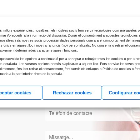
les millors experiències, nosaltres i els nostres socis fem servir tecnologies com ara galetes p
r i/o accedir a la informació del dispositiu. Donar el consentiment a aquestes tecnologies 
nosaltres i als nostres socis processar dades personals com ara el comportament de naveg
ors únics en aquest lloc i mostrar anuncis (no) personalitzats. No consentir o retirar el consen
ativament determinades característiques i funcions.
qualsevol de les opcions a continuació per a acceptar o rebutjar totes les cookies o per a rea
s detallada. Les vostres opcions només s'aplicaran a aquest lloc. Pots canviar les teves pre
ida de la
 moment, fins i tot retirar el consentiment, fent servir els enllaços a Política de cookies o fent 
uada a la part inferior dreta de la pantalla.
ia
i un
ceptar cookies
Rechazar cookies
Configurar co
ent