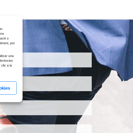
er
ens
ació o
timent, pot
litzar una
ferències
clic a la
okies