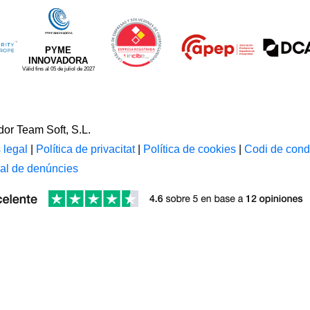
PYME
INNOVADORA
Vàlid fins al 05 de juliol de 2027
or Team Soft, S.L.
 legal
|
Política de privacitat
|
Política de cookies
|
Codi de cond
al de denúncies