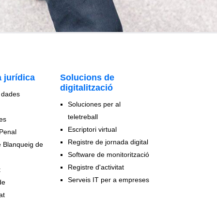
 jurídica
Solucions de
digitalització
e dades
Soluciones per al
teletreball
ies
Escriptori virtual
Penal
Registre de jornada digital
e Blanqueig de
Software de monitorització
Registre d'activitat
t
Serveis IT per a empreses
de
at