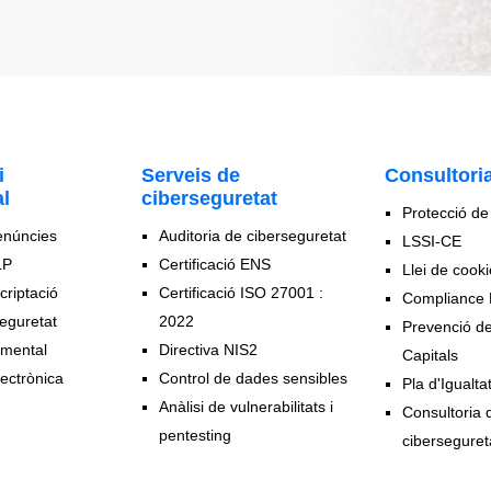
i
Serveis de
Consultoria
l
ciberseguretat
Protecció d
enúncies
Auditoria de ciberseguretat
LSSI-CE
LP
Certificació ENS
Llei de cook
criptació
Certificació ISO 27001 :
Compliance 
eguretat
2022
Prevenció d
umental
Directiva NIS2
Capitals
lectrònica
Control de dades sensibles
Pla d'Igualta
Anàlisi de vulnerabilitats i
Consultoria 
pentesting
ciberseguret