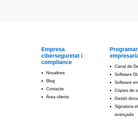
Empresa
Programar
ciberseguretat i
empresaria
compliance
Canal de D
Nosaltres
Software D
Blog
Software en
Contacte
Còpies de s
Àrea clients
Gestió doc
Signatura e
avançada