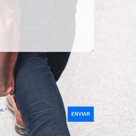
at
.
*