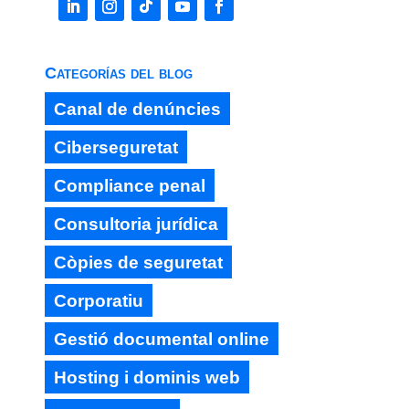
Categorías del blog
Canal de denúncies
Ciberseguretat
Compliance penal
Consultoria jurídica
Còpies de seguretat
Corporatiu
Gestió documental online
Hosting i dominis web