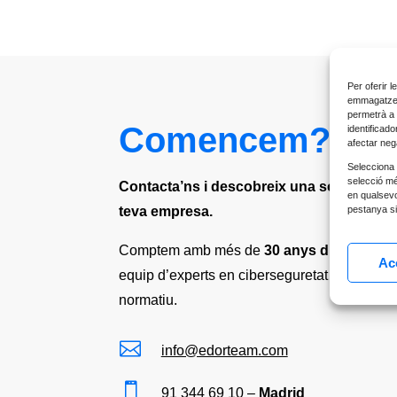
Per oferir 
emmagatzema
permetrà a 
Comencem?
identificad
afectar neg
Selecciona 
selecció mé
Contacta’ns i descobreix una solució a m
en qualsevol
teva empresa.
pestanya sit
Comptem amb més de
30 anys d’experiènc
Ac
equip d’experts en ciberseguretat i complim
normatiu.

info@edorteam.com

91 344 69 10
–
Madrid