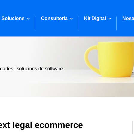
Solucions
Consultoria
Kit Digital
Nosa
 dades i solucions de software.
ext legal ecommerce