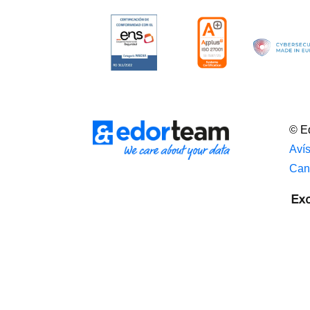
© Ed
Avís
Can