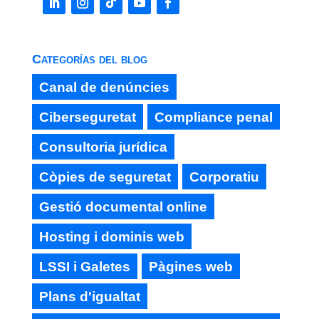
Categorías del blog
Canal de denúncies
Ciberseguretat
Compliance penal
Consultoria jurídica
Còpies de seguretat
Corporatiu
Gestió documental online
Hosting i dominis web
LSSI i Galetes
Pàgines web
Plans d'igualtat