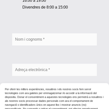
16:00 a 19:00
Divendres de 8:00 a 15:00
Per oferir les millors experiències, nosaltres i els nostres socis fem servir
tecnologies com ara galetes per emmagatzemar i/o accedir a la informació del
dispositiu. Donar el consentiment a aquestes tecnologies ens permetrà a nosaltres i
als nostres socis processar dades personals com ara el comportament de
navegació o identificadors únics en aquest lloc i mostrar anuncis (no)
personalitzats. No consentir o retirar el consentiment, pot afectar negativament