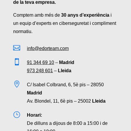
de la teva empresa.
Comptem amb més de
30 anys d’experiència
i
un equip d’experts en ciberseguretat i compliment
normatiu.

info@edorteam.com

91 344 69 10
–
Madrid
973 248 601
–
Lleida

C/ Isabel Colbrand, 6, 5è pis – 28050
Madrid
Av. Blondel, 11, 6è pis – 25002
Lleida
}
Horari:
De dilluns a dijous de 8:00 a 15:00 i de