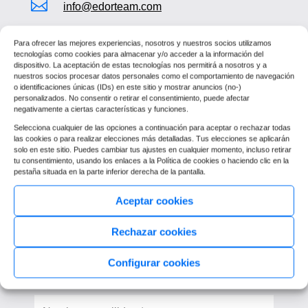

info@edorteam.com

91 344 69 10
–
Madrid
Para ofrecer las mejores experiencias, nosotros y nuestros socios utilizamos
tecnologías como cookies para almacenar y/o acceder a la información del
973 248 601
–
Lleida
dispositivo. La aceptación de estas tecnologías nos permitirá a nosotros y a
nuestros socios procesar datos personales como el comportamiento de navegación

o identificaciones únicas (IDs) en este sitio y mostrar anuncios (no-)
C/ de Isabel Colbrand, 6, 5º piso –
personalizados. No consentir o retirar el consentimiento, puede afectar
negativamente a ciertas características y funciones.
28050
Madrid
Selecciona cualquier de las opciones a continuación para aceptar o rechazar todas
Av. Blondel, 11, 6º piso – 25002
Lleida
las cookies o para realizar elecciones más detalladas. Tus elecciones se aplicarán
solo en este sitio. Puedes cambiar tus ajustes en cualquier momento, incluso retirar
}
tu consentimiento, usando los enlaces a la Política de cookies o haciendo clic en la
Horario:
pestaña situada en la parte inferior derecha de la pantalla.
De lunes a jueves de 8:00 a 15:00 y de
Aceptar cookies
16:00 a 19:00
Viernes de 8:00 a 15:00
Rechazar cookies
Configurar cookies